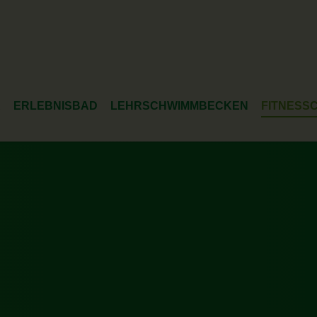
Kursangebot
Gutscheine
Aktuelles
Öffnungszeiten
A
ERLEBNISBAD
LEHRSCHWIMMBECKEN
FITNESS
 ANGEBOTE
BELEGUNGSPLAN SPORTBECKEN
AUSSTAT
UND ENTSPANNUNG
SCHWIMMABZEICHEN
KURSPL
SCHUNGSMÖGLICHKEITEN
GASTRONOMIE
PREISE
-GASTRONOMIE
KINDERGEBURTSTAG
REHASP
-TIPPS
BARRIEREFREIHEIT
-EVENTS
SOLE - THERMALE