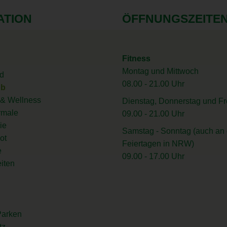
ATION
ÖFFNUNGSZEITE
Fitness
Montag und Mittwoch
d
08.00 - 21.00 Uhr
ub
& Wellness
Dienstag, Donnerstag und Fr
rmale
09.00 - 21.00 Uhr
ie
Samstag - Sonntag (auch an 
ot
Feiertagen in NRW)
e
09.00 - 17.00 Uhr
iten
Parken
tz