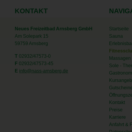
KONTAKT
NAVIG
Neues Freizeitbad Arnsberg GmbH
Startseite
Am Solepark 15
Sauna
59759 Arnsberg
Erlebnisba
Fitnesscl
T
02932/47573-0
Massagen 
F
02932/47573-45
Sole - The
E
info@nass-arnsberg.de
Gastronom
Kursangeb
Gutschein
Öffnungsze
Kontakt
Preise
Karriere
Anfahrt & 
Datenschu