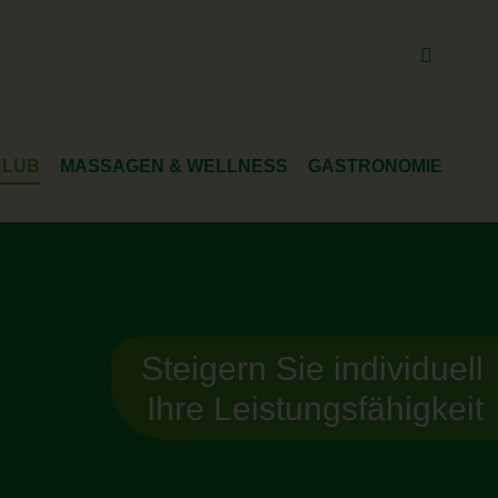
Preise
Karriere
Anfahrt & Parken
Kontakt
CLUB
MASSAGEN & WELLNESS
GASTRONOMIE
TUNG
MASSAGEN
BISTRO
AN
KÖRPERPACKUNGEN & PEELINGS
NASSERIE
WOHLFÜHLTAGE
FREEFLOW
Steigern Sie individuell
ORT
TAGUNGSRAUM
Ihre Leistungsfähigkeit