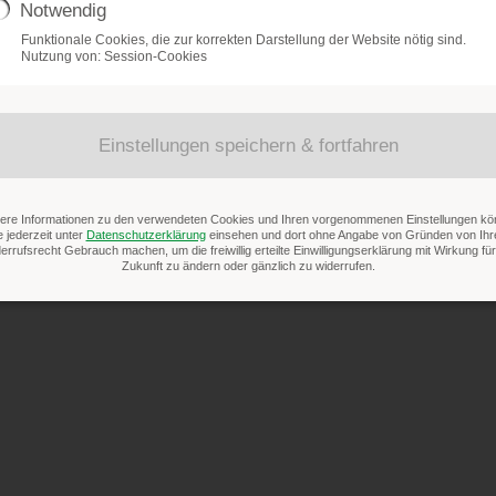
Notwendig
Funktionale Cookies, die zur korrekten Darstellung der Website nötig sind.
Nutzung von: Session-Cookies
Mehr
Einstellungen speichern & fortfahren
ere Informationen zu den verwendeten Cookies und Ihren vorgenommenen Einstellungen k
e jederzeit unter
Datenschutzerklärung
einsehen und dort ohne Angabe von Gründen von Ih
errufsrecht Gebrauch machen, um die freiwillig erteilte Einwilligungserklärung mit Wirkung für
Zukunft zu ändern oder gänzlich zu widerrufen.