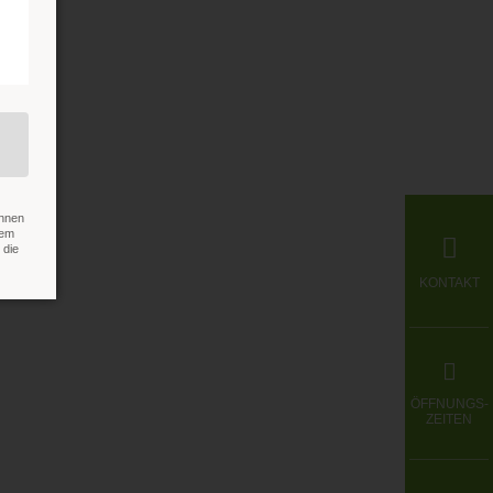
Mehr
önnen
rem
 die
KONTAKT
ÖFFNUNGS-
ZEITEN